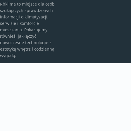
Rbklima to miejsce dla osób
szukających sprawdzonych
informacji o klimatyzacji,
serwisie i komforcie
mieszkania. Pokazujemy
również, jak łączyć
nowoczesne technologie z
estetyką wnętrz i codzienną
wygodą.
KATEGORIE
Bez kategorii
Klimatyzacja I Komfort
TEMATY
Montaż I Serwis
Nowoczesne Wnętrza