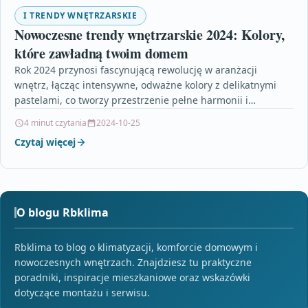
I TRENDY WNĘTRZARSKIE
Nowoczesne trendy wnętrzarskie 2024: Kolory,
które zawładną twoim domem
Rok 2024 przynosi fascynującą rewolucję w aranżacji
wnętrz, łącząc intensywne, odważne kolory z delikatnymi
pastelami, co tworzy przestrzenie pełne harmonii i
wyrazistości. Trendy kolorystyczne…
4 minut czytania
2024-10-25
Czytaj więcej
O blogu Rbklima
Rbklima to blog o klimatyzacji, komforcie domowym i
nowoczesnych wnętrzach. Znajdziesz tu praktyczne
poradniki, inspiracje mieszkaniowe oraz wskazówki
dotyczące montażu i serwisu.