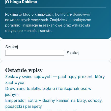
O blogu Rbklima
Rbklima to blog o klimatyzacji, komforcie domowym i
nowoczesnych wnętrzach. Znajdziesz tu praktyczne
poradniki, inspiracje mieszkaniowe oraz wskazówki
dotyczące montażu i serwisu.
Szukaj
Szukaj
Ostatnie wpisy
Zestawy świec sojowych — pachnący prezent, który
zachwyca
Drewniane toaletki: piękno i funkcjonalność w
jednym
Emperador Extra – idealny kamień na blaty, schody,
posadzki i parapety