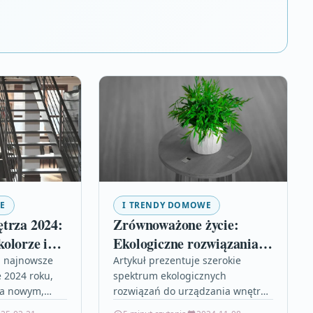
E
I TRENDY DOMOWE
trza 2024:
Zrównoważone życie:
olorze i
Ekologiczne rozwiązania w
aranżacji domu
a najnowsze
Artykuł prezentuje szerokie
 2024 roku,
spektrum ekologicznych
na nowym,
rozwiązań do urządzania wnętrz
m podejściu
oraz nowoczesnych technologii