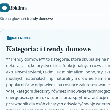
Rbklima
Strona główna
/
i trendy domowe
KATEGORIA
Kategoria:
i trendy domowe
**Trendy domowe** to kategoria, która skupia się na n
dekoracjach, kolorystyce oraz funkcjonalnych rozwiązan
aktualnymi stylami, takimi jak minimalizm, boho, styl s
modnych materiałach, np. naturalnym drewnie, kamieniu
popularność w odpowiedzi na rosnące zainteresowani
W tej kategorii śledzimy również innowacje technologi
energooszczędne rozwiązania oraz sprytne aranżacje m
przewodnik dla osób chcących odświeżyć swoje wnętrze