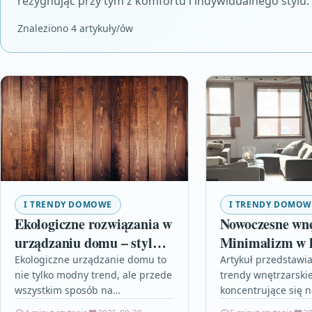
rezygnując przy tym z komfortu i indywidualnego stylu.
Znaleziono 4 artykuły/ów
I TRENDY DOMOWE
I TRENDY DOMOW
Ekologiczne rozwiązania w
Nowoczesne wnę
urządzaniu domu – styl
Minimalizm w k
życia w zgodzie z naturą
formie
Ekologiczne urządzanie domu to
Artykuł przedstawi
nie tylko modny trend, ale przede
trendy wnętrzarskie
wszystkim sposób na
koncentrujące się 
odpowiedzialne i świadome życie.
bardziej świadomy