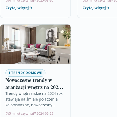
4 minut czytania
2025-08-20
5 minut czytania
20
Artykuł prezentuje trzy główne
do minimalizmu. Kol
Czytaj więcej
Czytaj więcej
filary takiego podejścia:…
już tylko tłem, lecz
pełnoprawnym…
I TRENDY DOMOWE
Nowoczesne trendy w
aranżacji wnętrz na 2024
rok
Trendy wnętrzarskie na 2024 rok
stawiają na śmiałe połączenia
kolorystyczne, nowoczesny
minimalizm z indywidualnym
5 minut czytania
2024-09-25
charakterem oraz zaawansowane