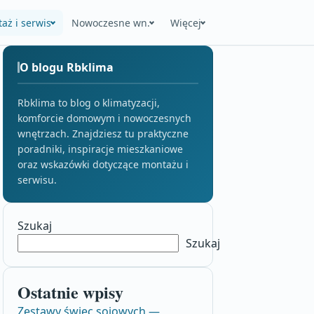
aż i serwis
Nowoczesne wn.
Więcej
O blogu Rbklima
Rbklima to blog o klimatyzacji,
komforcie domowym i nowoczesnych
wnętrzach. Znajdziesz tu praktyczne
poradniki, inspiracje mieszkaniowe
oraz wskazówki dotyczące montażu i
serwisu.
Szukaj
Szukaj
Ostatnie wpisy
Zestawy świec sojowych —