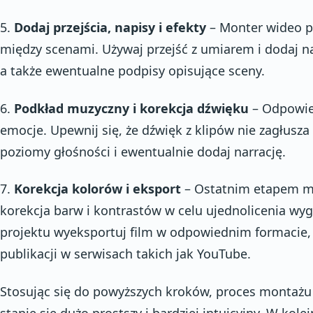
5.
Dodaj przejścia, napisy i efekty
– Monter wideo p
między scenami. Używaj przejść z umiarem i dodaj 
a także ewentualne podpisy opisujące sceny.
6.
Podkład muzyczny i korekcja dźwięku
– Odpowie
emocje. Upewnij się, że dźwięk z klipów nie zagłusza
poziomy głośności i ewentualnie dodaj narrację.
7.
Korekcja kolorów i eksport
– Ostatnim etapem m
korekcja barw i kontrastów w celu ujednolicenia wy
projektu wyeksportuj film w odpowiednim formacie
publikacji w serwisach takich jak YouTube.
Stosując się do powyższych kroków, proces montażu
stanie się dużo prostszy i bardziej intuicyjny. W kole