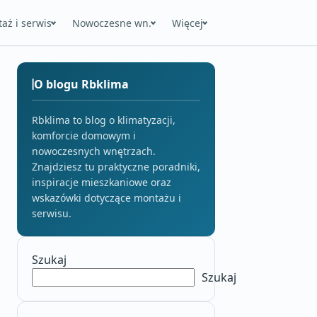
aż i serwis
Nowoczesne wn.
Więcej
O blogu Rbklima
Rbklima to blog o klimatyzacji,
komforcie domowym i
nowoczesnych wnętrzach.
Znajdziesz tu praktyczne poradniki,
inspiracje mieszkaniowe oraz
wskazówki dotyczące montażu i
serwisu.
Szukaj
Szukaj