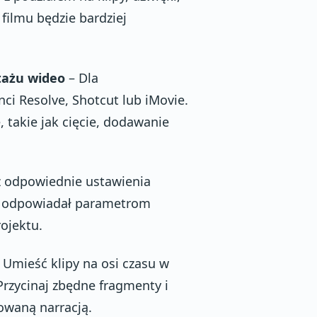
 filmu będzie bardziej
tażu wideo
– Dla
ci Resolve, Shotcut lub iMovie.
, takie jak cięcie, dodawanie
 odpowiednie ustawienia
ekt odpowiadał parametrom
rojektu.
 Umieść klipy na osi czasu w
Przycinaj zbędne fragmenty i
nowaną narracją.