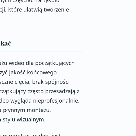
i, które ułatwią tworzenie
ikać
żu wideo dla początkujących
iżyć jakość końcowego
czne cięcia, brak spójności
zątkujący często przesadzają z
ideo wygląda nieprofesjonalnie.
 na płynnym montażu,
stylu wizualnym.
e w montażu wideo, jest