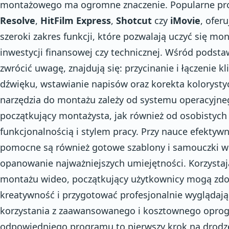
montażowego ma ogromne znaczenie. Popularne pro
Resolve
,
HitFilm Express
,
Shotcut
czy
iMovie
, oferu
szeroki zakres funkcji, które pozwalają uczyć się mo
inwestycji finansowej czy technicznej. Wśród podsta
zwrócić uwagę, znajdują się: przycinanie i łączenie k
dźwięku, wstawianie napisów oraz korekta koloryst
narzędzia do montażu zależy od systemu operacyjne
początkujący montażysta, jak również od osobistych 
funkcjonalnością i stylem pracy. Przy nauce efekty
pomocne są również gotowe szablony i samouczki wid
opanowanie najważniejszych umiejętności. Korzysta
montażu wideo, początkujący użytkownicy mogą zdo
kreatywność i przygotować profesjonalnie wyglądają
korzystania z zaawansowanego i kosztownego oprog
odpowiedniego programu to pierwszy krok na drodz