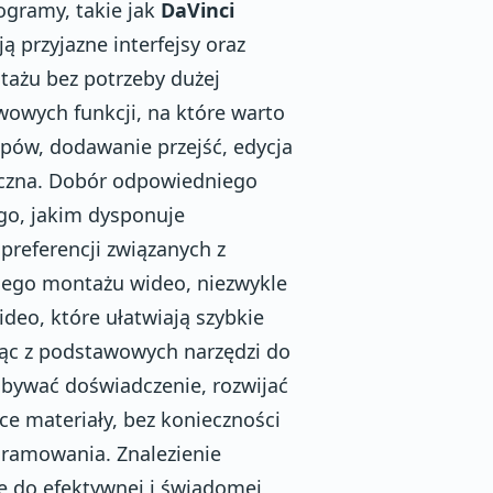
gramy, takie jak
DaVinci
ją przyjazne interfejsy oraz
ntażu bez potrzeby dużej
wowych funkcji, na które warto
lipów, dodawanie przejść, edycja
yczna. Dobór odpowiedniego
go, jakim dysponuje
preferencji związanych z
wnego montażu wideo, niezwykle
eo, które ułatwiają szybkie
jąc z podstawowych narzędzi do
bywać doświadczenie, rozwijać
ce materiały, bez konieczności
ramowania. Znalezienie
e do efektywnej i świadomej