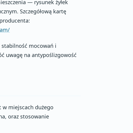
ieszczenia — rysunek żyłek
tucznym. Szczegółową kartę
 producenta:
nam/
, stabilność mocowań i
róć uwagę na antypoślizgowość
yt w miejscach dużego
bna, oraz stosowanie