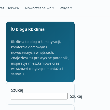
aż i serwis
Nowoczesne wn.
Więcej
O blogu Rbklima
Rbklima to blog o klimatyzacji,
komforcie domowym i
nowoczesnych wnętrzach.
Znajdziesz tu praktyczne poradniki,
inspiracje mieszkaniowe oraz
wskazówki dotyczące montażu i
serwisu.
Szukaj
Szukaj