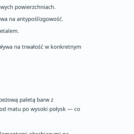
owych powierzchniach.
wa na antypoślizgowość.
etalem.
pływa na trwałość w konkretnym
-beżową paletą barw z
 od matu po wysoki połysk — co