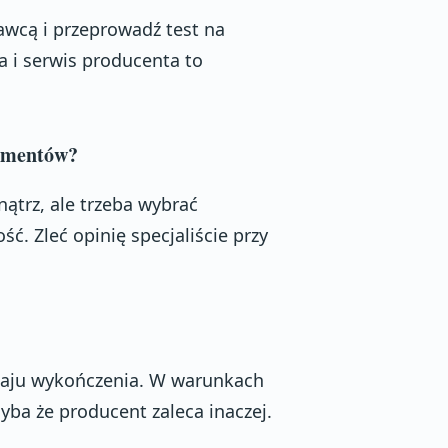
awcą i przeprowadź test na
a i serwis producenta to
lementów?
ątrz, ale trzeba wybrać
. Zleć opinię specjaliście przy
dzaju wykończenia. W warunkach
ba że producent zaleca inaczej.