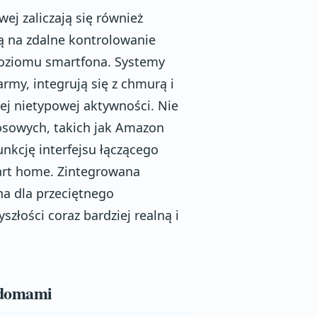
j zaliczają się również
ą na zdalne kontrolowanie
oziomu smartfona. Systemy
army, integrują się z chmurą i
ej nietypowej aktywności. Nie
osowych, takich jak Amazon
unkcję interfejsu łączącego
art home. Zintegrowana
a dla przeciętnego
złości coraz bardziej realną i
i domami