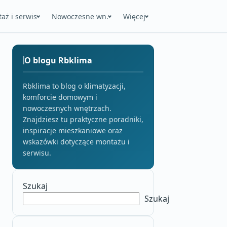
aż i serwis
Nowoczesne wn.
Więcej
O blogu Rbklima
Rbklima to blog o klimatyzacji,
komforcie domowym i
nowoczesnych wnętrzach.
Znajdziesz tu praktyczne poradniki,
inspiracje mieszkaniowe oraz
wskazówki dotyczące montażu i
serwisu.
Szukaj
Szukaj