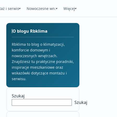
aż i serwis
Nowoczesne wn.
Więcej
O blogu Rbklima
Rbklima to blog o klimatyzacji,
komforcie domowym i
nowoczesnych wnętrzach.
Znajdziesz tu praktyczne poradniki,
inspiracje mieszkaniowe oraz
wskazówki dotyczące montażu i
serwisu.
Szukaj
Szukaj