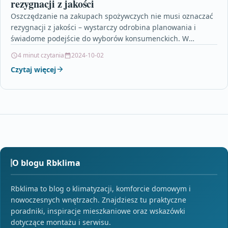
rezygnacji z jakości
Oszczędzanie na zakupach spożywczych nie musi oznaczać
rezygnacji z jakości – wystarczy odrobina planowania i
świadome podejście do wyborów konsumenckich. W
artykule pokazujemy, jak…
4 minut czytania
2024-10-02
Czytaj więcej
O blogu Rbklima
Rbklima to blog o klimatyzacji, komforcie domowym i
nowoczesnych wnętrzach. Znajdziesz tu praktyczne
poradniki, inspiracje mieszkaniowe oraz wskazówki
dotyczące montażu i serwisu.