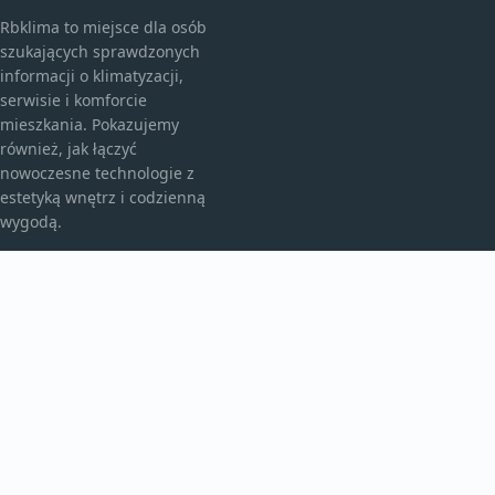
Rbklima to miejsce dla osób
szukających sprawdzonych
informacji o klimatyzacji,
serwisie i komforcie
mieszkania. Pokazujemy
również, jak łączyć
nowoczesne technologie z
estetyką wnętrz i codzienną
wygodą.
KATEGORIE
Bez kategorii
Klimatyzacja I Komfort
TEMATY
Montaż I Serwis