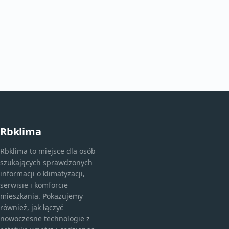
Rbklima
Rbklima to miejsce dla osób
szukających sprawdzonych
informacji o klimatyzacji,
serwisie i komforcie
mieszkania. Pokazujemy
również, jak łączyć
nowoczesne technologie z