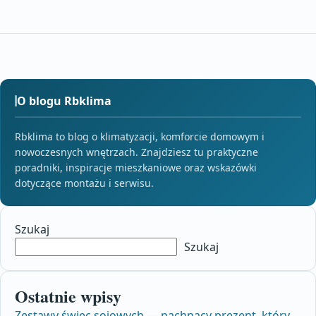
O blogu Rbklima
Rbklima to blog o klimatyzacji, komforcie domowym i
nowoczesnych wnętrzach. Znajdziesz tu praktyczne
poradniki, inspiracje mieszkaniowe oraz wskazówki
dotyczące montażu i serwisu.
Szukaj
Szukaj
Ostatnie wpisy
Zestawy świec sojowych — pachnący prezent, który