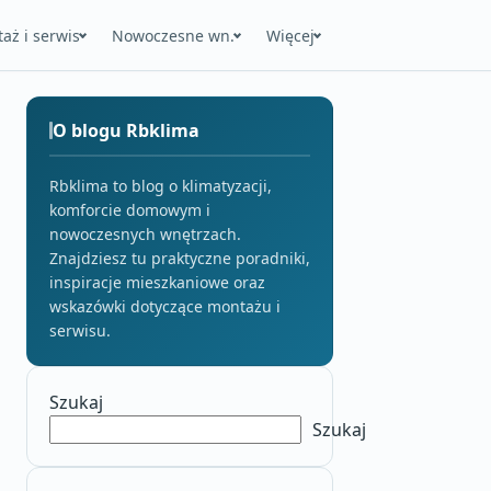
aż i serwis
Nowoczesne wn.
Więcej
O blogu Rbklima
Rbklima to blog o klimatyzacji,
komforcie domowym i
nowoczesnych wnętrzach.
Znajdziesz tu praktyczne poradniki,
inspiracje mieszkaniowe oraz
wskazówki dotyczące montażu i
serwisu.
Szukaj
Szukaj