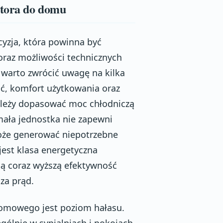
atora do domu
yzja, która powinna być
oraz możliwości technicznych
 warto zwrócić uwagę na kilka
ć, komfort użytkowania oraz
należy dopasować moc chłodniczą
mała jednostka nie zapewni
oże generować niepotrzebne
jest klasa energetyczna
ją coraz wyższą efektywność
za prąd.
domowego jest poziom hałasu.
gólnie w sypialniach i pokojach