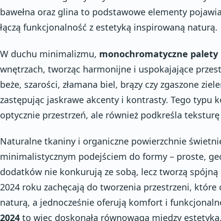
bawełna oraz glina to podstawowe elementy pojawiaj
łączą funkcjonalność z estetyką inspirowaną naturą.
W duchu minimalizmu,
monochromatyczne palety 
wnętrzach, tworząc harmonijne i uspokajające przestr
beże, szarości, złamana biel, brązy czy zgaszone ziel
zastępując jaskrawe akcenty i kontrasty. Tego typu k
optycznie przestrzeń, ale również podkreśla teksturę
Naturalne tkaniny i organiczne powierzchnie świetn
minimalistycznym podejściem do formy – proste, geo
dodatków nie konkurują ze sobą, lecz tworzą spójną 
2024 roku zachęcają do tworzenia przestrzeni, które
naturą, a jednocześnie oferują komfort i funkcjonal
2024
to więc doskonała równowaga między estetyką,