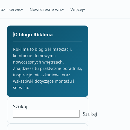
aż i serwis
Nowoczesne wn.
Więcej
O blogu Rbklima
Rbklima to blog o klimatyzacji,
komforcie domowym i
nowoczesnych wnętrzach.
Znajdziesz tu praktyczne poradniki,
inspiracje mieszkaniowe oraz
wskazówki dotyczące montażu i
serwisu.
Szukaj
Szukaj