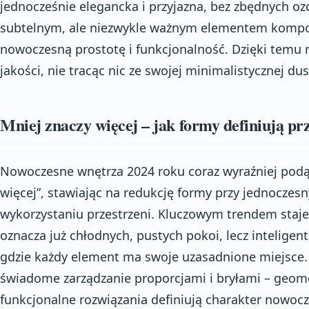
jednocześnie elegancka i przyjazna, bez zbędnych ozd
subtelnym, ale niezwykle ważnym elementem kompo
nowoczesną prostotę i funkcjonalność. Dzięki temu
jakości, nie tracąc nic ze swojej minimalistycznej dus
Mniej znaczy więcej – jak formy definiują pr
Nowoczesne wnętrza 2024 roku coraz wyraźniej podąż
więcej”, stawiając na redukcję formy przy jednocz
wykorzystaniu przestrzeni. Kluczowym trendem staje 
oznacza już chłodnych, pustych pokoi, lecz inteligen
gdzie każdy element ma swoje uzasadnione miejsce.
świadome zarządzanie proporcjami i bryłami – geomet
funkcjonalne rozwiązania definiują charakter nowo