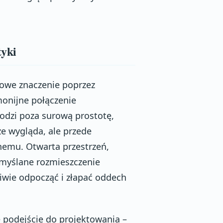
tyki
owe znaczenie poprzez
monijne połączenie
hodzi poza surową prostotę,
ze wygląda, ale przede
nemu. Otwarta przestrzeń,
emyślane rozmieszczenie
wie odpocząć i złapać oddech
 podejście do projektowania –