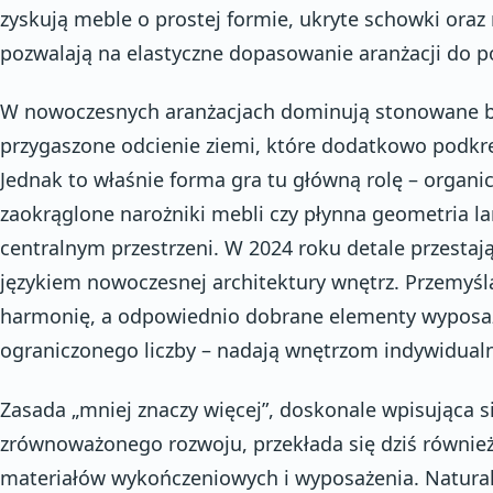
zyskują meble o prostej formie, ukryte schowki ora
pozwalają na elastyczne dopasowanie aranżacji do 
W nowoczesnych aranżacjach dominują stonowane barw
przygaszone odcienie ziemi, które dodatkowo podkre
Jednak to właśnie forma gra tu główną rolę – organicz
zaokrąglone narożniki mebli czy płynna geometria l
centralnym przestrzeni. W 2024 roku detale przestają
językiem nowoczesnej architektury wnętrz. Przemyś
harmonię, a odpowiednio dobrane elementy wyposa
ograniczonego liczby – nadają wnętrzom indywidualno
Zasada „mniej znaczy więcej”, doskonale wpisująca s
zrównoważonego rozwoju, przekłada się dziś równi
materiałów wykończeniowych i wyposażenia. Natura