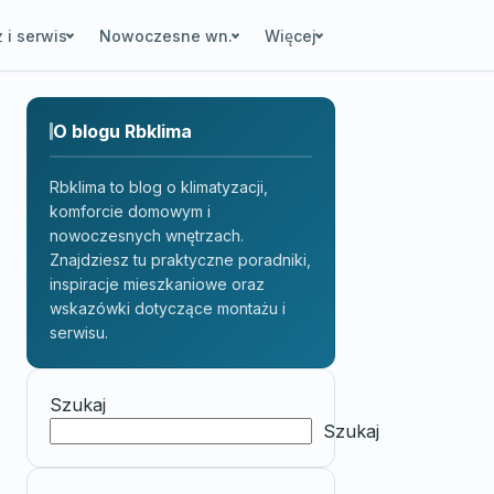
 i serwis
Nowoczesne wn.
Więcej
O blogu Rbklima
Rbklima to blog o klimatyzacji,
komforcie domowym i
nowoczesnych wnętrzach.
Znajdziesz tu praktyczne poradniki,
inspiracje mieszkaniowe oraz
wskazówki dotyczące montażu i
serwisu.
Szukaj
Szukaj