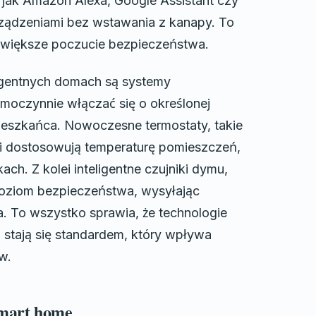
 jak Amazon Alexa, Google Assistant czy
ządzeniami bez wstawania z kanapy. To
z większe poczucie bezpieczeństwa.
ligentnych domach są systemy
amoczynnie włączać się o określonej
mieszkańca. Nowoczesne termostaty, takie
 i dostosowują temperaturę pomieszczeń,
ch. Z kolei inteligentne czujniki dymu,
oziom bezpieczeństwa, wysyłając
. To wszystko sprawia, że technologie
 stają się standardem, który wpływa
w.
 smart home