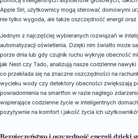
pomocą inteligentnych asystentów głosowych, takich
Apple Siri, użytkownicy mogą sterować domowymi ur
nie tylko wygoda, ale także oszczędność energii ora
Jednym z najczęściej wybieranych rozwiązań w inte
automatyzacji oświetlenia. Dzięki nim światło może s
porze dnia lub gdy czujnik ruchu wykryje obecność 
jak Nest czy Tado, analizują nasze codzienne nawyki
co przekłada się na znaczne oszczędności na rachunka
wycieku wody czy detektory obecności zwiększają p
powiadomienia na smartfon w razie nagłego zdarzenia
wspierające codzienne życie w inteligentnych domach
pozytywnie na komfort i jakość życia ich użytkownikó
Bezpieczeństwo i oszczędność energii dzięki