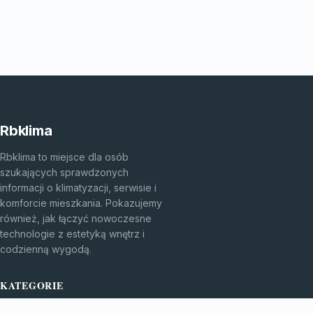
Rbklima
Rbklima to miejsce dla osób
szukających sprawdzonych
informacji o klimatyzacji, serwisie i
komforcie mieszkania. Pokazujemy
również, jak łączyć nowoczesne
technologie z estetyką wnętrz i
codzienną wygodą.
KATEGORIE
Bez kategorii