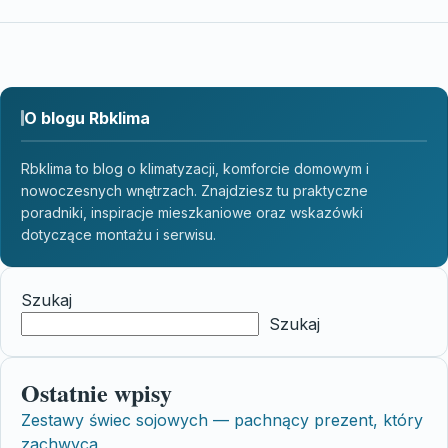
O blogu Rbklima
Rbklima to blog o klimatyzacji, komforcie domowym i
nowoczesnych wnętrzach. Znajdziesz tu praktyczne
poradniki, inspiracje mieszkaniowe oraz wskazówki
dotyczące montażu i serwisu.
Szukaj
Szukaj
Ostatnie wpisy
Zestawy świec sojowych — pachnący prezent, który
zachwyca