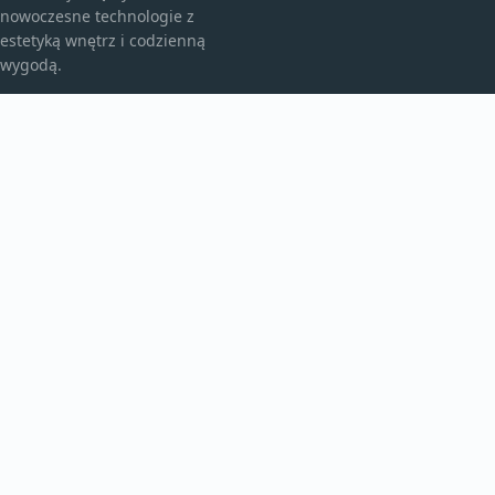
nowoczesne technologie z
estetyką wnętrz i codzienną
wygodą.
KATEGORIE
Bez kategorii
Klimatyzacja I Komfort
TEMATY
Montaż I Serwis
Nowoczesne Wnętrza
WIĘCEJ
Porady Domowe
Trendy Mieszkaniowe