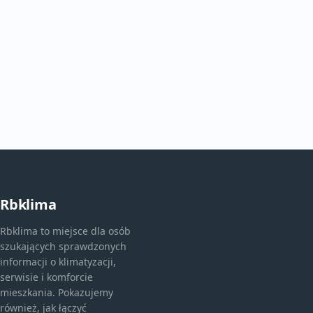
Rbklima
Rbklima to miejsce dla osób
szukających sprawdzonych
informacji o klimatyzacji,
serwisie i komforcie
mieszkania. Pokazujemy
również, jak łączyć