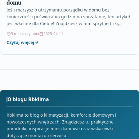
domu
Jeśli marzysz o utrzymaniu porządku w domu bez
konieczności poświęcania godzin na sprzątanie, ten artykuł
jest właśnie dla Ciebie! Znajdziesz w nim sprytne triki,…
5 minut czytania
2025-04-11
Czytaj więcej
O blogu Rbklima
Rbklima to blog o klimatyzacji, komforcie domowym i
nowoczesnych wnętrzach. Znajdziesz tu praktyczne
poradniki, inspiracje mieszkaniowe oraz wskazówki
dotyczące montażu i serwisu.