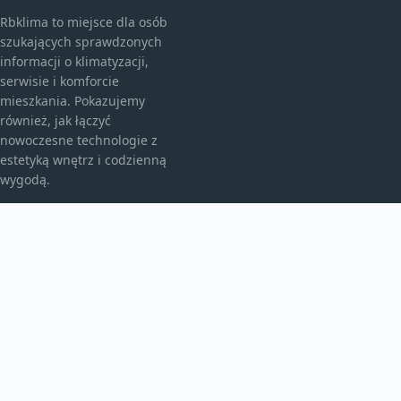
Rbklima to miejsce dla osób
szukających sprawdzonych
informacji o klimatyzacji,
serwisie i komforcie
mieszkania. Pokazujemy
również, jak łączyć
nowoczesne technologie z
estetyką wnętrz i codzienną
wygodą.
KATEGORIE
Bez kategorii
Klimatyzacja I Komfort
TEMATY
Montaż I Serwis