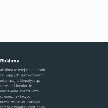
Rbklima
Rbklima to miejsce dla osób
szukających sprawdzonych
informacji o klimatyzacji,
serwisie i komforcie
mieszkania. Pokazujemy
również, jak łączyć
nowoczesne technologie z
estetyką wnętrz i codzienną