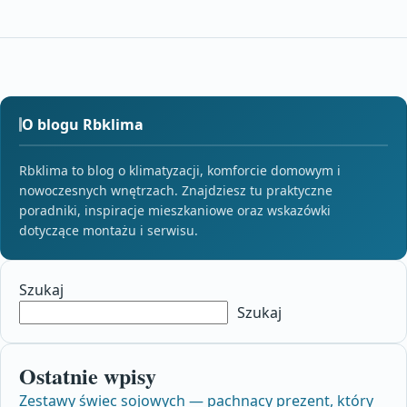
O blogu Rbklima
Rbklima to blog o klimatyzacji, komforcie domowym i
nowoczesnych wnętrzach. Znajdziesz tu praktyczne
poradniki, inspiracje mieszkaniowe oraz wskazówki
dotyczące montażu i serwisu.
Szukaj
Szukaj
Ostatnie wpisy
Zestawy świec sojowych — pachnący prezent, który