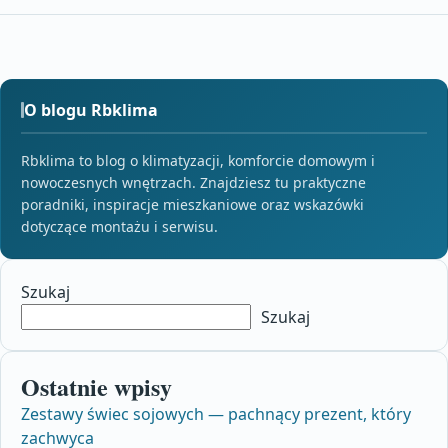
O blogu Rbklima
Rbklima to blog o klimatyzacji, komforcie domowym i
nowoczesnych wnętrzach. Znajdziesz tu praktyczne
poradniki, inspiracje mieszkaniowe oraz wskazówki
dotyczące montażu i serwisu.
Szukaj
Szukaj
Ostatnie wpisy
Zestawy świec sojowych — pachnący prezent, który
zachwyca