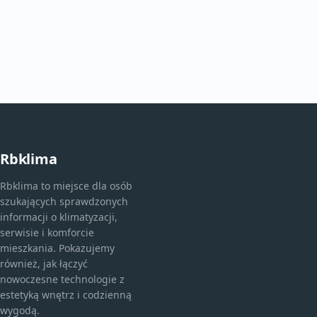
Rbklima
Rbklima to miejsce dla osób
szukających sprawdzonych
informacji o klimatyzacji,
serwisie i komforcie
mieszkania. Pokazujemy
również, jak łączyć
nowoczesne technologie z
estetyką wnętrz i codzienną
wygodą.